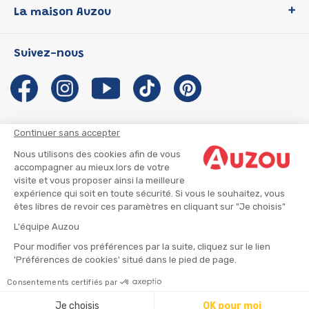
La maison Auzou
P'tit Loup
Les Héros du CP
Qui sommes-nous ?
Suivez-nous
Les Influenceuses
Notre histoire
Migali
Auzou s'engage
Petite Taupe
Auteurs et illustrateurs Auzou
Azuro
Nous rejoindre
Continuer sans accepter
Ma Boîte à Héros
Nous contacter
Nous utilisons des cookies afin de vous
CGU
Suivre mon colis
accompagner au mieux lors de votre
visite et vous proposer ainsi la meilleure
Infos consommateur
CGV
expérience qui soit en toute sécurité. Si vous le souhaitez, vous
Mentions légales
êtes libres de revoir ces paramètres en cliquant sur "Je choisis"
Nous rejoindre
L'équipe Auzou
Pour modifier vos préférences par la suite, cliquez sur le lien
'Préférences de cookies' situé dans le pied de page.
© 2026 - AUZOU
|
Plan du site
Consentements certifiés par
⚠️ Créez une alerte
Je choisis
OK pour moi