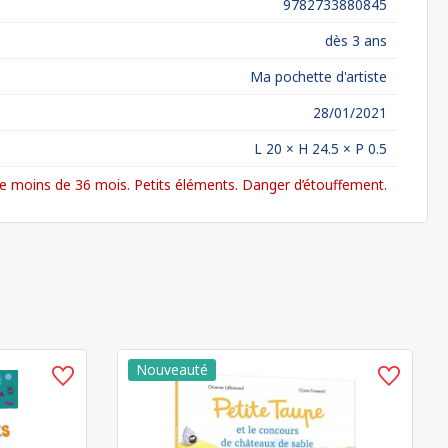
9782733880845
dès 3 ans
Ma pochette d'artiste
28/01/2021
L 20 × H 24.5 × P 0.5
 moins de 36 mois. Petits éléments. Danger d’étouffement.