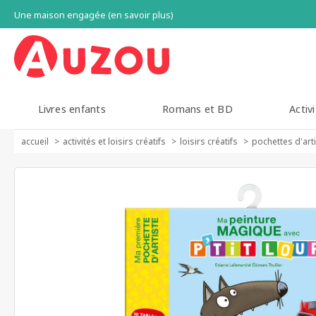
Une maison engagée (en savoir plus)
Livres enfants
Romans et BD
Activi
accueil
activités et loisirs créatifs
loisirs créatifs
pochettes d'art