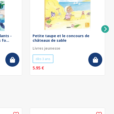
lants -
Petite taupe et le concours de
fo...
châteaux de sable
Livres jeunesse
dès 3 ans
5.95 €