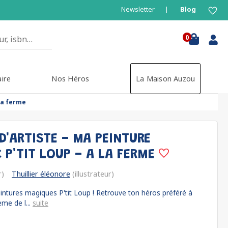
Newsletter
Blog
0
aire
Nos Héros
La Maison Auzou
la ferme
D'ARTISTE - MA PEINTURE
 P'TIT LOUP - A LA FERME
r)
Thuillier éléonore
(illustrateur)
intures magiques P'tit Loup ! Retrouve ton héros préféré à
ème de l...
suite