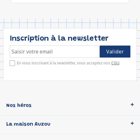
Inscription à la newsletter
En vous inscrivant à la newsletter, vous acceptez nos
CGU
.
Nos héros
Loup
La maison Auzou
P'tit Loup
Les Héros du CP
Qui sommes-nous ?