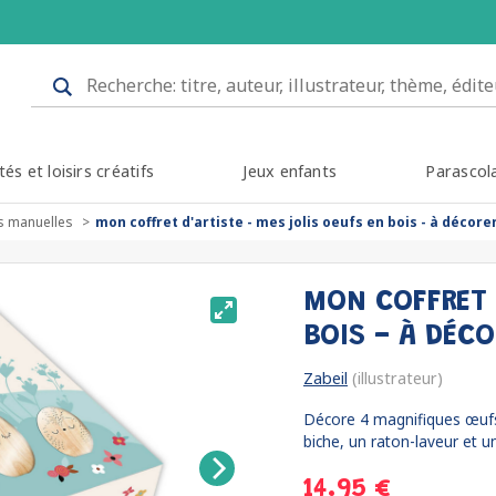
tés et loisirs créatifs
Jeux enfants
Parascol
és manuelles
mon coffret d'artiste - mes jolis oeufs en bois - à décore
MON COFFRET 
BOIS - À DÉC
Zabeil
(illustrateur)
Décore 4 magnifiques œufs e
biche, un raton-laveur et un
14.95 €