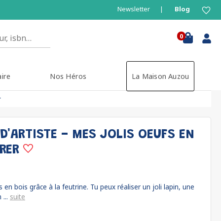
Newsletter
Blog
0
aire
Nos Héros
La Maison Auzou
r
D'ARTISTE - MES JOLIS OEUFS EN
ORER
n bois grâce à la feutrine. Tu peux réaliser un joli lapin, une
 ...
suite