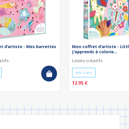
t d'artiste - Mes barrettes
Mon coffret d'artiste - Littl
J'apprends à colorie...
atifs
Loisirs créatifs
dès 3 ans
12.95 €