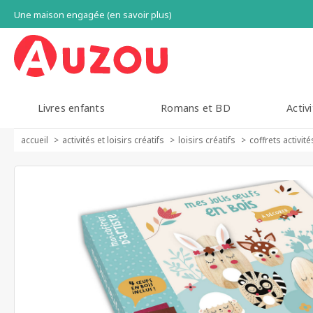
Une maison engagée (en savoir plus)
Livres enfants
Romans et BD
Activi
accueil
activités et loisirs créatifs
loisirs créatifs
coffrets activit