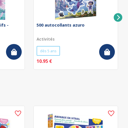
ifs -
500 autocollants azuro
Activités
dès 5 ans
10.95 €