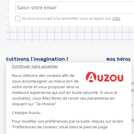
En vous inscrivant à la newsletter, vous acceptez nos
CGU
.
Cultivons l'imagination !
Nos héros
Continuer sans accepter
Loup
P'tit Loup
Nous utilisons des cookies afin de
vous accompagner au mieux lors de
Les Héros du
votre visite et vous proposer ainsi la
Les Influenc
meilleure expérience qui soit en toute sécurité. Si vous le
Migali
souhaitez, vous êtes libres de revoir ces paramètres en
cliquant sur "Je choisis"
Petite Taupe
Azuro
L'équipe Auzou
Ma Boîte à H
Pour modifier vos préférences par la suite, cliquez sur le lien
'Préférences de cookies' situé dans le pied de page.