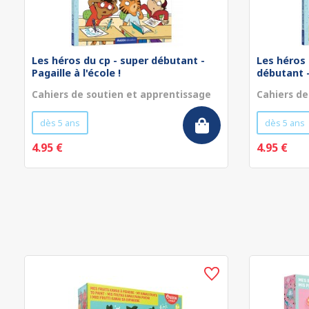
Les héros du cp - super débutant -
Les héros 
Pagaille à l'école !
débutant - 
Cahiers de soutien et apprentissage
Cahiers de
dès 5 ans
dès 5 ans
4.95 €
4.95 €