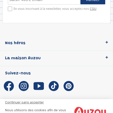
En vous inscrivant à la newsletter, vous acceptez nos
CGU
.
Nos héros
Loup
La maison Auzou
P'tit Loup
Les Héros du CP
Qui sommes-nous ?
Suivez-nous
Les Influenceuses
Notre histoire
Migali
Auzou s'engage
Petite Taupe
Auteurs et illustrateurs Auzou
Azuro
Nous rejoindre
Continuer sans accepter
Ma Boîte à Héros
Nous contacter
Nous utilisons des cookies afin de vous