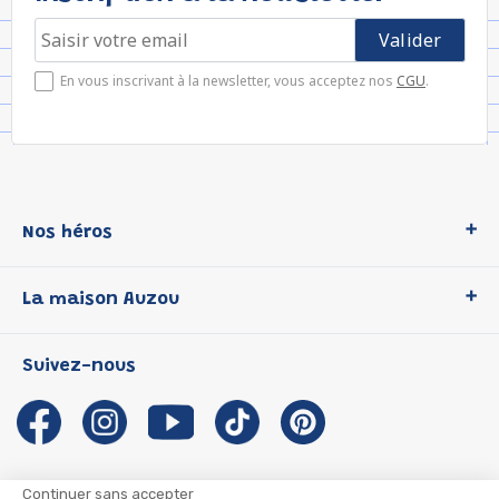
En vous inscrivant à la newsletter, vous acceptez nos
CGU
.
Nos héros
Loup
La maison Auzou
P'tit Loup
Les Héros du CP
Qui sommes-nous ?
Suivez-nous
Les Influenceuses
Notre histoire
Migali
Auzou s'engage
Petite Taupe
Auteurs et illustrateurs Auzou
Azuro
Nous rejoindre
Continuer sans accepter