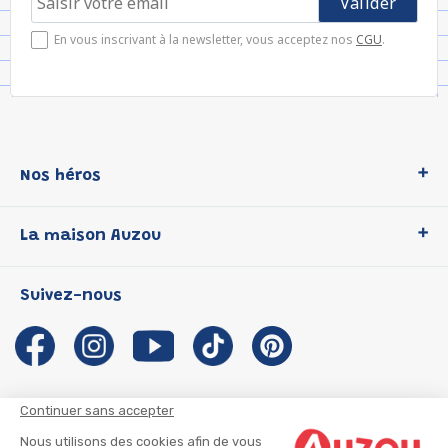
En vous inscrivant à la newsletter, vous acceptez nos
CGU
.
Nos héros
Loup
La maison Auzou
P'tit Loup
Les Héros du CP
Qui sommes-nous ?
Suivez-nous
Les Influenceuses
Notre histoire
Migali
Auzou s'engage
Petite Taupe
Auteurs et illustrateurs Auzou
Azuro
Nous rejoindre
Continuer sans accepter
Ma Boîte à Héros
Nous contacter
Nous utilisons des cookies afin de vous