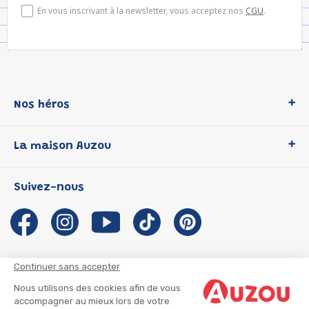
En vous inscrivant à la newsletter, vous acceptez nos
CGU
.
Nos héros
Loup
La maison Auzou
P'tit Loup
Les Héros du CP
Qui sommes-nous ?
Suivez-nous
Les Influenceuses
Notre histoire
Migali
Auzou s'engage
Petite Taupe
Auteurs et illustrateurs Auzou
Azuro
Nous rejoindre
Continuer sans accepter
Ma Boîte à Héros
Nous contacter
Nous utilisons des cookies afin de vous
CGU
Suivre mon colis
accompagner au mieux lors de votre