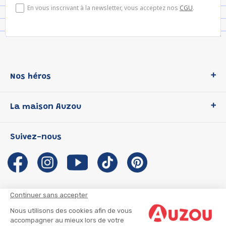
En vous inscrivant à la newsletter, vous acceptez nos
CGU
.
Nos héros
Loup
La maison Auzou
P'tit Loup
Les Héros du CP
Qui sommes-nous ?
Suivez-nous
Les Influenceuses
Notre histoire
Migali
Auzou s'engage
Petite Taupe
Auteurs et illustrateurs Auzou
Azuro
Nous rejoindre
Continuer sans accepter
Ma Boîte à Héros
Nous contacter
Nous utilisons des cookies afin de vous
CGU
Suivre mon colis
accompagner au mieux lors de votre