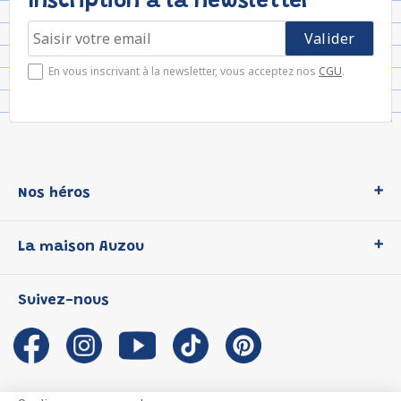
Inscription à la newsletter
En vous inscrivant à la newsletter, vous acceptez nos
CGU
.
Nos héros
Loup
La maison Auzou
P'tit Loup
Les Héros du CP
Qui sommes-nous ?
Suivez-nous
Les Influenceuses
Notre histoire
Migali
Auzou s'engage
Petite Taupe
Auteurs et illustrateurs Auzou
Azuro
Nous rejoindre