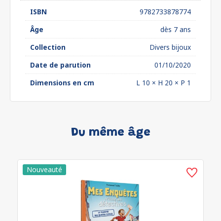
ISBN
9782733878774
Âge
dès 7 ans
Collection
Divers bijoux
Date de parution
01/10/2020
Dimensions en cm
L 10 × H 20 × P 1
Du même âge