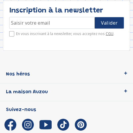
Inscription à la newsletter
En vous inscrivant à la newsletter, vous acceptez nos
CGU
.
Nos héros
Loup
La maison Auzou
P'tit Loup
Les Héros du CP
Qui sommes-nous ?
Suivez-nous
Les Influenceuses
Notre histoire
Migali
Auzou s'engage
Petite Taupe
Auteurs et illustrateurs Auzou