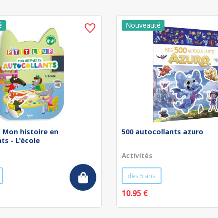
 - Mon histoire en
500 autocollants azuro
ts - L'école
Activités
dès 5 ans
10.95 €