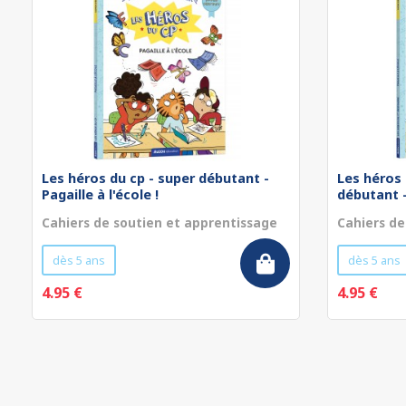
Les héros du cp - super débutant -
Les héros 
Pagaille à l'école !
débutant - 
Cahiers de soutien et apprentissage
Cahiers de
dès 5 ans
dès 5 ans
4.95 €
4.95 €