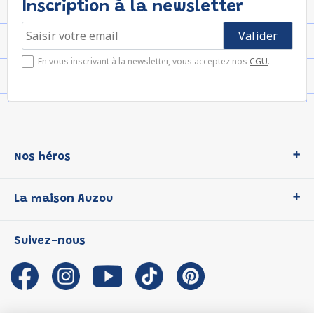
Inscription à la newsletter
En vous inscrivant à la newsletter, vous acceptez nos
CGU
.
Nos héros
Loup
La maison Auzou
P'tit Loup
Les Héros du CP
Qui sommes-nous ?
Suivez-nous
Les Influenceuses
Notre histoire
Migali
Auzou s'engage
Petite Taupe
Auteurs et illustrateurs Auzou
Azuro
Nous rejoindre