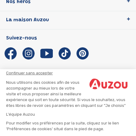
Nos héros
Loup
La maison Auzou
P'tit Loup
Les Héros du CP
Qui sommes-nous ?
Suivez-nous
Les Influenceuses
Notre histoire
Migali
Auzou s'engage
Petite Taupe
Auteurs et illustrateurs Auzou
Azuro
Nous rejoindre
Continuer sans accepter
Ma Boîte à Héros
Nous contacter
Nous utilisons des cookies afin de vous
CGU
Suivre mon colis
accompagner au mieux lors de votre
visite et vous proposer ainsi la meilleure
Infos consommateur
CGV
expérience qui soit en toute sécurité. Si vous le souhaitez, vous
Mentions légales
êtes libres de revoir ces paramètres en cliquant sur "Je choisis"
Nous rejoindre
L'équipe Auzou
Pour modifier vos préférences par la suite, cliquez sur le lien
'Préférences de cookies' situé dans le pied de page.