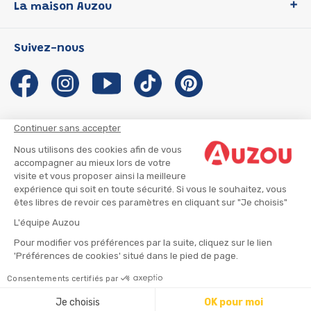
La maison Auzou
P'tit Loup
Les Héros du CP
Qui sommes-nous ?
Suivez-nous
Les Influenceuses
Notre histoire
Migali
Auzou s'engage
Petite Taupe
Auteurs et illustrateurs Auzou
Azuro
Nous rejoindre
Continuer sans accepter
Ma Boîte à Héros
Nous contacter
Nous utilisons des cookies afin de vous
CGU
Suivre mon colis
accompagner au mieux lors de votre
visite et vous proposer ainsi la meilleure
Infos consommateur
CGV
expérience qui soit en toute sécurité. Si vous le souhaitez, vous
Mentions légales
êtes libres de revoir ces paramètres en cliquant sur "Je choisis"
Nous rejoindre
L'équipe Auzou
Pour modifier vos préférences par la suite, cliquez sur le lien
'Préférences de cookies' situé dans le pied de page.
© 2026 - AUZOU
|
Plan du site
Consentements certifiés par
⚠️ Créez une alerte
Je choisis
OK pour moi