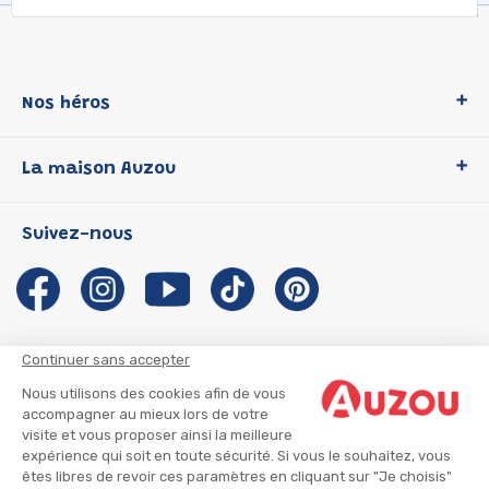
Nos héros
Loup
La maison Auzou
P'tit Loup
Les Héros du CP
Qui sommes-nous ?
Suivez-nous
Les Influenceuses
Notre histoire
Migali
Auzou s'engage
Petite Taupe
Auteurs et illustrateurs Auzou
Azuro
Nous rejoindre
Continuer sans accepter
Ma Boîte à Héros
Nous contacter
Nous utilisons des cookies afin de vous
CGU
Suivre mon colis
accompagner au mieux lors de votre
visite et vous proposer ainsi la meilleure
Infos consommateur
CGV
expérience qui soit en toute sécurité. Si vous le souhaitez, vous
Mentions légales
êtes libres de revoir ces paramètres en cliquant sur "Je choisis"