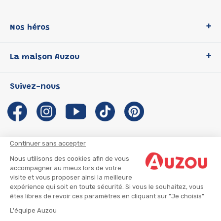
Nos héros
Loup
La maison Auzou
P'tit Loup
Les Héros du CP
Qui sommes-nous ?
Suivez-nous
Les Influenceuses
Notre histoire
Migali
Auzou s'engage
Petite Taupe
Auteurs et illustrateurs Auzou
Azuro
Nous rejoindre
Continuer sans accepter
Ma Boîte à Héros
Nous contacter
Nous utilisons des cookies afin de vous
CGU
Suivre mon colis
accompagner au mieux lors de votre
visite et vous proposer ainsi la meilleure
Infos consommateur
CGV
expérience qui soit en toute sécurité. Si vous le souhaitez, vous
Mentions légales
êtes libres de revoir ces paramètres en cliquant sur "Je choisis"
Nous rejoindre
L'équipe Auzou