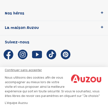
Nos héros
Loup
La maison Auzou
P'tit Loup
Les Héros du CP
Qui sommes-nous ?
Suivez-nous
Les Influenceuses
Notre histoire
Migali
Auzou s'engage
Petite Taupe
Auteurs et illustrateurs Auzou
Azuro
Nous rejoindre
Continuer sans accepter
Ma Boîte à Héros
Nous contacter
Nous utilisons des cookies afin de vous
CGU
Suivre mon colis
accompagner au mieux lors de votre
visite et vous proposer ainsi la meilleure
Infos consommateur
CGV
expérience qui soit en toute sécurité. Si vous le souhaitez, vous
Mentions légales
êtes libres de revoir ces paramètres en cliquant sur "Je choisis"
Nous rejoindre
L'équipe Auzou