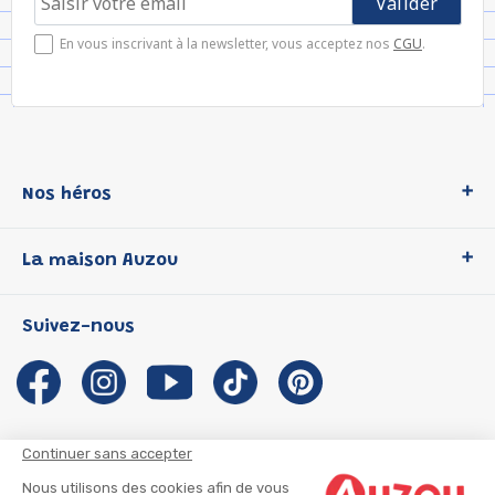
En vous inscrivant à la newsletter, vous acceptez nos
CGU
.
Nos héros
Loup
La maison Auzou
P'tit Loup
Les Héros du CP
Qui sommes-nous ?
Suivez-nous
Les Influenceuses
Notre histoire
Migali
Auzou s'engage
Petite Taupe
Auteurs et illustrateurs Auzou
Azuro
Nous rejoindre
Continuer sans accepter
Ma Boîte à Héros
Nous contacter
Nous utilisons des cookies afin de vous