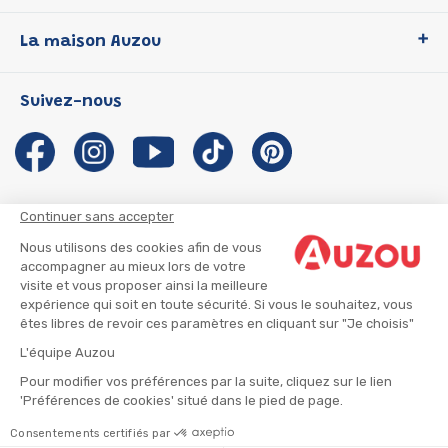
Loup
La maison Auzou
P'tit Loup
Les Héros du CP
Qui sommes-nous ?
Suivez-nous
Les Influenceuses
Notre histoire
Migali
Auzou s'engage
Petite Taupe
Auteurs et illustrateurs Auzou
Azuro
Nous rejoindre
Continuer sans accepter
Ma Boîte à Héros
Nous contacter
Nous utilisons des cookies afin de vous
CGU
Suivre mon colis
accompagner au mieux lors de votre
visite et vous proposer ainsi la meilleure
Infos consommateur
CGV
expérience qui soit en toute sécurité. Si vous le souhaitez, vous
Mentions légales
êtes libres de revoir ces paramètres en cliquant sur "Je choisis"
Nous rejoindre
L'équipe Auzou
Pour modifier vos préférences par la suite, cliquez sur le lien
'Préférences de cookies' situé dans le pied de page.
© 2026 - AUZOU
|
Plan du site
Consentements certifiés par