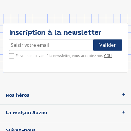
Inscription à la newsletter
En vous inscrivant à la newsletter, vous acceptez nos
CGU
.
Nos héros
Loup
La maison Auzou
P'tit Loup
Les Héros du CP
Qui sommes-nous ?
Suivez-nous