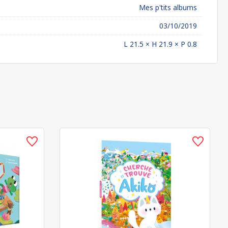
Mes p'tits albums
03/10/2019
L 21.5 × H 21.9 × P 0.8