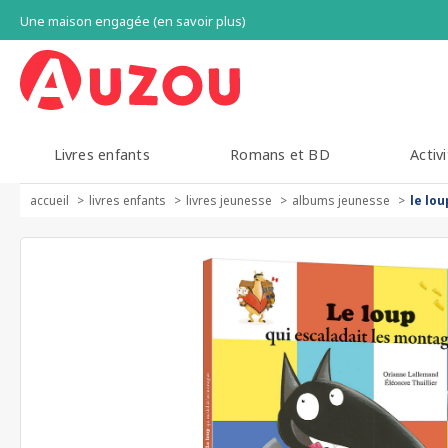
Une maison engagée (en savoir plus)
Livres enfants
Romans et BD
Activi
accueil
livres enfants
livres jeunesse
albums jeunesse
le lo