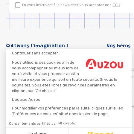
En vous inscrivant à la newsletter, vous acceptez nos
CGU
.
Cultivons l'imagination !
Nos héros
Continuer sans accepter
Loup
P'tit Loup
Nous utilisons des cookies afin de
vous accompagner au mieux lors de
Les Héros du
votre visite et vous proposer ainsi la
Les Influenc
meilleure expérience qui soit en toute sécurité. Si vous le
Migali
souhaitez, vous êtes libres de revoir ces paramètres en
cliquant sur "Je choisis"
Petite Taupe
Azuro
L'équipe Auzou
Ma Boîte à H
Pour modifier vos préférences par la suite, cliquez sur le lien
'Préférences de cookies' situé dans le pied de page.
Consentements certifiés par
CGU
Je choisis
OK pour moi