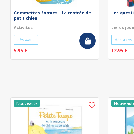
Gommettes formes - La rentrée de
Les questi
petit chien
Activités
Livres jeu
dès 4 ans
dès 4 ans
5.95 €
12.95 €