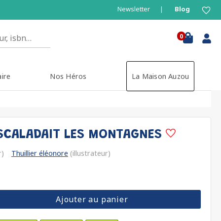
Newsletter
Blog
0
aire
Nos Héros
La Maison Auzou
ESCALADAIT LES MONTAGNES
r)
Thuillier éléonore
(illustrateur)
Ajouter au panier