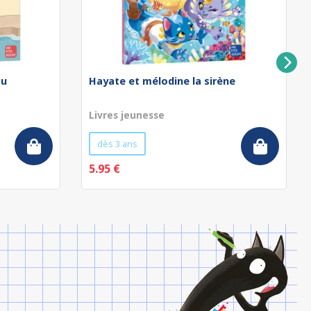
au
Hayate et mélodine la sirène
Livres jeunesse
dès 3 ans
5.95 €