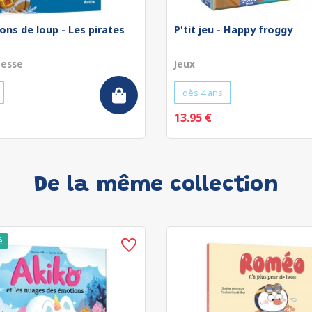
ons de loup - Les pirates
P'tit jeu - Happy froggy
nesse
Jeux
dès 4 ans
13.95 €
De la même collection