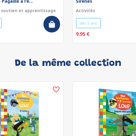
Pagaille à l'é...
Sirènes
 soutien et apprentissage
Activités
dès 5 ans
9.95 €
De la même collection