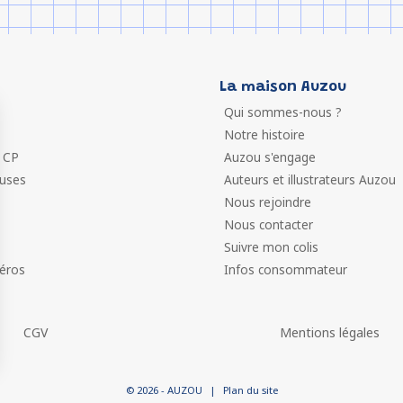
La maison Auzou
Qui sommes-nous ?
Notre histoire
 CP
Auzou s'engage
euses
Auteurs et illustrateurs Auzou
Nous rejoindre
Nous contacter
Suivre mon colis
éros
Infos consommateur
CGV
Mentions légales
 vos Options
© 2026 - AUZOU
|
Plan du site
paramètres de confidentialité, en garantissant la conformit