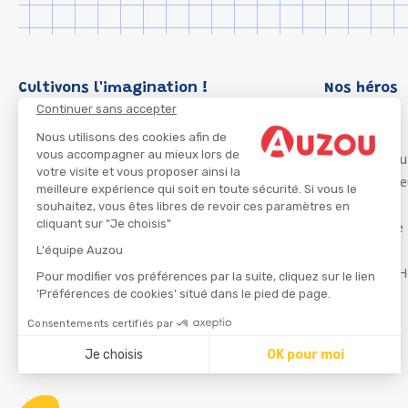
Cultivons l'imagination !
Nos héros
Continuer sans accepter
Loup
P'tit Loup
Nous utilisons des cookies afin de
vous accompagner au mieux lors de
Les Héros du
votre visite et vous proposer ainsi la
Les Influenc
meilleure expérience qui soit en toute sécurité. Si vous le
Migali
souhaitez, vous êtes libres de revoir ces paramètres en
cliquant sur "Je choisis"
Petite Taupe
Azuro
L'équipe Auzou
Ma Boîte à H
Pour modifier vos préférences par la suite, cliquez sur le lien
'Préférences de cookies' situé dans le pied de page.
Consentements certifiés par
CGU
Je choisis
OK pour moi
Axeptio consent
Plateforme de Gestion du Consentement : Personnalisez
Notre plateforme vous permet d'adapter et de gérer vos 