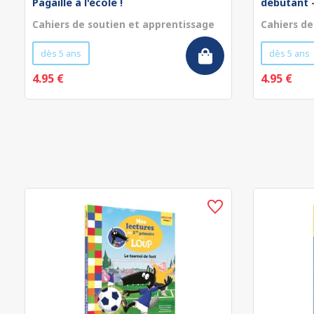
Pagaille à l'école !
débutant - 
Cahiers de soutien et apprentissage
Cahiers de
dès 5 ans
dès 5 ans
4.95 €
4.95 €