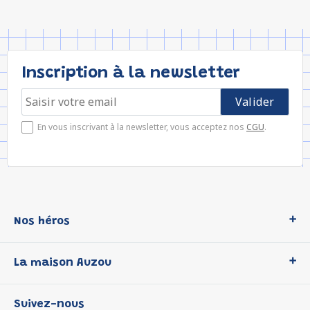
Inscription à la newsletter
En vous inscrivant à la newsletter, vous acceptez nos
CGU
.
Nos héros
Loup
La maison Auzou
P'tit Loup
Les Héros du CP
Qui sommes-nous ?
Suivez-nous