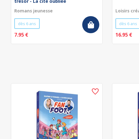
trésor - La cité oubliée
Romans jeunesse
Loisirs cré
dès 6 ans
dès 6 ans
7.95 €
16.95 €