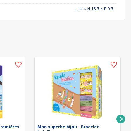
L 14 × H 18.5 × P 0.5
remières
Mon superbe bijou - Bracelet