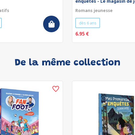
enquêtes - Le magasin de jo
atifs
Romans jeunesse
dès 6 ans
6.95 €
De la même collection