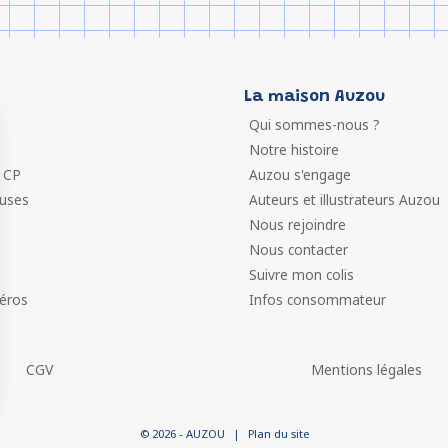
La maison Auzou
Qui sommes-nous ?
Notre histoire
 CP
Auzou s'engage
euses
Auteurs et illustrateurs Auzou
Nous rejoindre
Nous contacter
Suivre mon colis
éros
Infos consommateur
CGV
Mentions légales
 vos Options
© 2026 - AUZOU
|
Plan du site
paramètres de confidentialité, en garantissant la conformit