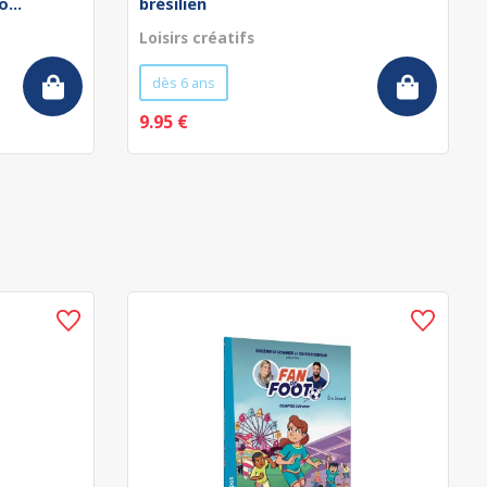
...
brésilien
Loisirs créatifs
dès 6 ans
9.95 €