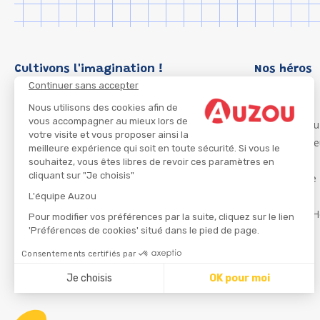
Cultivons l'imagination !
Nos héros
Continuer sans accepter
Loup
P'tit Loup
Nous utilisons des cookies afin de
vous accompagner au mieux lors de
Les Héros du
votre visite et vous proposer ainsi la
Les Influenc
meilleure expérience qui soit en toute sécurité. Si vous le
Migali
souhaitez, vous êtes libres de revoir ces paramètres en
cliquant sur "Je choisis"
Petite Taupe
Azuro
L'équipe Auzou
Ma Boîte à H
Pour modifier vos préférences par la suite, cliquez sur le lien
'Préférences de cookies' situé dans le pied de page.
Consentements certifiés par
CGU
Je choisis
OK pour moi
Axeptio consent
Plateforme de Gestion du Consentement : Personnalisez
Notre plateforme vous permet d'adapter et de gérer vos 