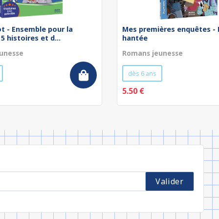
t - Ensemble pour la
Mes premières enquêtes -
 5 histoires et d...
hantée
unesse
Romans jeunesse
dès 6 ans
5.50 €