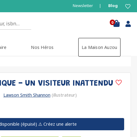
Newsletter
Blog
0
aire
Nos Héros
La Maison Auzou
IQUE - UN VISITEUR INATTENDU
Lawson Smith Shannon
(illustrateur)
disponible (épuisé)
⚠️ Créez une alerte