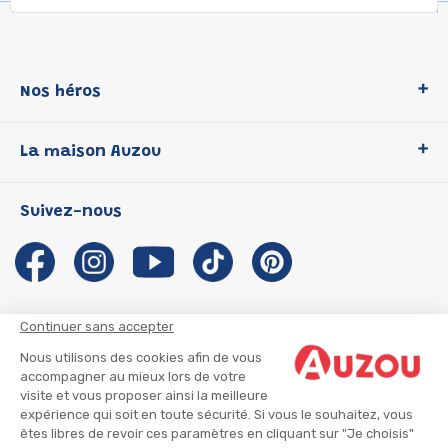
Nos héros
Loup
La maison Auzou
P'tit Loup
Les Héros du CP
Qui sommes-nous ?
Suivez-nous
Les Influenceuses
Notre histoire
Migali
Auzou s'engage
Petite Taupe
Auteurs et illustrateurs Auzou
Azuro
Nous rejoindre
Continuer sans accepter
Ma Boîte à Héros
Nous contacter
Nous utilisons des cookies afin de vous
CGU
Suivre mon colis
accompagner au mieux lors de votre
visite et vous proposer ainsi la meilleure
Infos consommateur
CGV
expérience qui soit en toute sécurité. Si vous le souhaitez, vous
Mentions légales
êtes libres de revoir ces paramètres en cliquant sur "Je choisis"