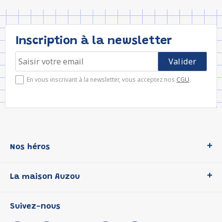
Inscription à la newsletter
En vous inscrivant à la newsletter, vous acceptez nos
CGU
.
Nos héros
Loup
La maison Auzou
P'tit Loup
Les Héros du CP
Qui sommes-nous ?
Suivez-nous
Les Influenceuses
Notre histoire