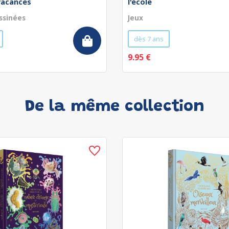
vacances
l'école
ssinées
Jeux
dès 7 ans
9.95 €
De la même collection