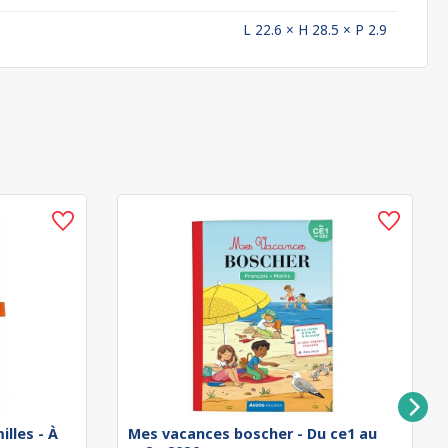
L 22.6 × H 28.5 × P 2.9
illes - À
Mes vacances boscher - Du ce1 au