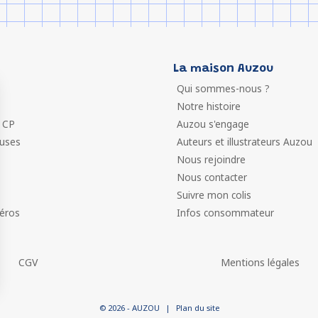
La maison Auzou
Qui sommes-nous ?
Notre histoire
 CP
Auzou s'engage
euses
Auteurs et illustrateurs Auzou
Nous rejoindre
Nous contacter
Suivre mon colis
éros
Infos consommateur
CGV
Mentions légales
 vos Options
© 2026 - AUZOU
|
Plan du site
paramètres de confidentialité, en garantissant la conformit