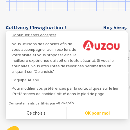
Cultivons l'imagination !
Nos héros
Continuer sans accepter
Loup
P'tit Loup
Nous utilisons des cookies afin de
vous accompagner au mieux lors de
Les Héros du
votre visite et vous proposer ainsi la
Les Influenc
meilleure expérience qui soit en toute sécurité. Si vous le
Migali
souhaitez, vous êtes libres de revoir ces paramètres en
cliquant sur "Je choisis"
Petite Taupe
Azuro
L'équipe Auzou
Ma Boîte à H
Pour modifier vos préférences par la suite, cliquez sur le lien
'Préférences de cookies' situé dans le pied de page.
Consentements certifiés par
CGU
Je choisis
OK pour moi
Axeptio consent
Plateforme de Gestion du Consentement : Personnalisez
Notre plateforme vous permet d'adapter et de gérer vos 