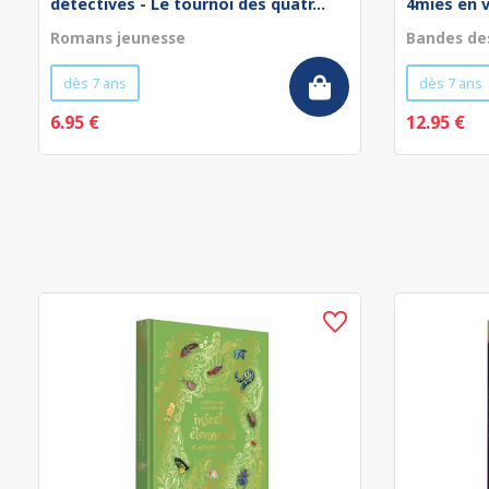
détectives - Le tournoi des quatr...
4mies en 
Romans jeunesse
Bandes de
dès 7 ans
dès 7 ans
6.95 €
12.95 €