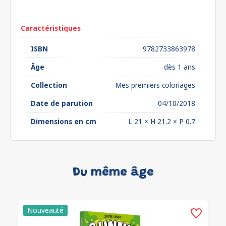
euros*
Caractéristiques
ISBN
9782733863978
Âge
dès 1 ans
Collection
Mes premiers coloriages
Date de parution
04/10/2018
Dimensions en cm
L 21 × H 21.2 × P 0.7
Du même âge