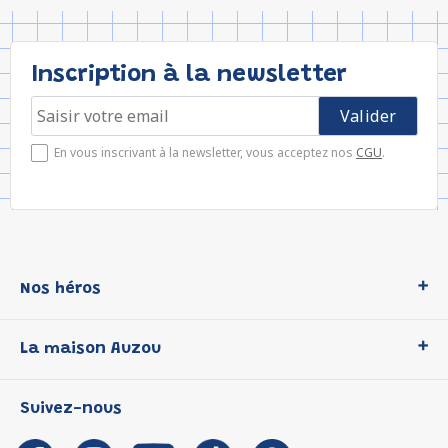
Inscription à la newsletter
En vous inscrivant à la newsletter, vous acceptez nos
CGU
.
Nos héros
Loup
La maison Auzou
P'tit Loup
Les Héros du CP
Qui sommes-nous ?
Suivez-nous
Les Influenceuses
Notre histoire
Migali
Auzou s'engage