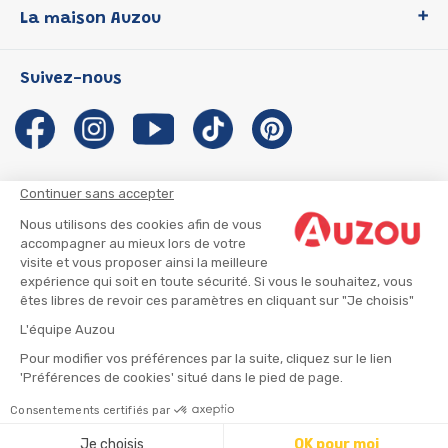
La maison Auzou
P'tit Loup
Les Héros du CP
Qui sommes-nous ?
Suivez-nous
Les Influenceuses
Notre histoire
Migali
Auzou s'engage
Petite Taupe
Auteurs et illustrateurs Auzou
Azuro
Nous rejoindre
Continuer sans accepter
Ma Boîte à Héros
Nous contacter
Nous utilisons des cookies afin de vous
CGU
Suivre mon colis
accompagner au mieux lors de votre
visite et vous proposer ainsi la meilleure
Infos consommateur
CGV
expérience qui soit en toute sécurité. Si vous le souhaitez, vous
Mentions légales
êtes libres de revoir ces paramètres en cliquant sur "Je choisis"
Nous rejoindre
L'équipe Auzou
Pour modifier vos préférences par la suite, cliquez sur le lien
'Préférences de cookies' situé dans le pied de page.
© 2026 - AUZOU
|
Plan du site
Consentements certifiés par
⚠️ Créez une alerte
Je choisis
OK pour moi