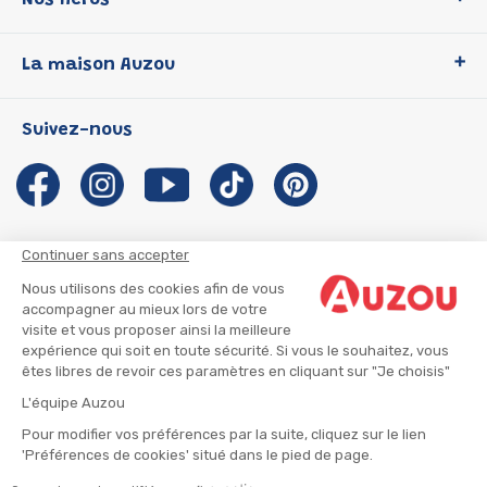
Nos héros
Loup
La maison Auzou
P'tit Loup
Les Héros du CP
Qui sommes-nous ?
Suivez-nous
Les Influenceuses
Notre histoire
Migali
Auzou s'engage
Petite Taupe
Auteurs et illustrateurs Auzou
Azuro
Nous rejoindre
Continuer sans accepter
Ma Boîte à Héros
Nous contacter
Nous utilisons des cookies afin de vous
CGU
Suivre mon colis
accompagner au mieux lors de votre
visite et vous proposer ainsi la meilleure
Infos consommateur
CGV
expérience qui soit en toute sécurité. Si vous le souhaitez, vous
Mentions légales
êtes libres de revoir ces paramètres en cliquant sur "Je choisis"
Nous rejoindre
L'équipe Auzou
Pour modifier vos préférences par la suite, cliquez sur le lien
'Préférences de cookies' situé dans le pied de page.