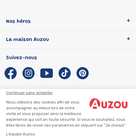
Nos héros
Loup
La maison Auzou
P'tit Loup
Les Héros du CP
Qui sommes-nous ?
Suivez-nous
Les Influenceuses
Notre histoire
Migali
Auzou s'engage
Petite Taupe
Auteurs et illustrateurs Auzou
Azuro
Nous rejoindre
Continuer sans accepter
Ma Boîte à Héros
Nous contacter
Nous utilisons des cookies afin de vous
CGU
Suivre mon colis
accompagner au mieux lors de votre
visite et vous proposer ainsi la meilleure
Infos consommateur
CGV
expérience qui soit en toute sécurité. Si vous le souhaitez, vous
Mentions légales
êtes libres de revoir ces paramètres en cliquant sur "Je choisis"
Nous rejoindre
L'équipe Auzou