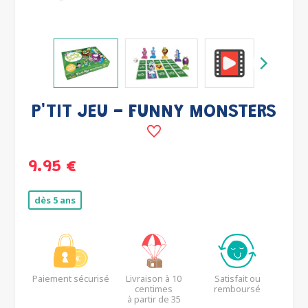
P'TIT JEU - FUNNY MONSTERS
9.95 €
dès 5 ans
Paiement sécurisé
Livraison à 10
Satisfait ou
centimes
remboursé
à partir de 35