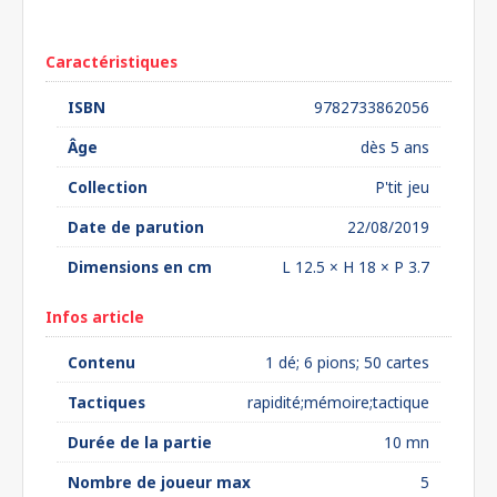
euros*
Caractéristiques
ISBN
9782733862056
Âge
dès 5 ans
Collection
P'tit jeu
Date de parution
22/08/2019
Dimensions en cm
L 12.5 × H 18 × P 3.7
Infos article
Contenu
1 dé; 6 pions; 50 cartes
Tactiques
rapidité;mémoire;tactique
Durée de la partie
10 mn
Nombre de joueur max
5