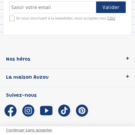
En vous inscrivant à la newsletter, vous acceptez nos
CGU
.
Nos héros
Loup
La maison Auzou
P'tit Loup
Les Héros du CP
Qui sommes-nous ?
Suivez-nous
Les Influenceuses
Notre histoire
Migali
Auzou s'engage
Petite Taupe
Auteurs et illustrateurs Auzou
Azuro
Nous rejoindre
Continuer sans accepter
Ma Boîte à Héros
Nous contacter