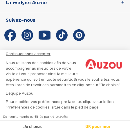
La maison Auzou
P'tit Loup
Les Héros du CP
Qui sommes-nous ?
Suivez-nous
Les Influenceuses
Notre histoire
Migali
Auzou s'engage
Petite Taupe
Auteurs et illustrateurs Auzou
Azuro
Nous rejoindre
Continuer sans accepter
Ma Boîte à Héros
Nous contacter
Nous utilisons des cookies afin de vous
CGU
Suivre mon colis
accompagner au mieux lors de votre
visite et vous proposer ainsi la meilleure
Infos consommateur
CGV
expérience qui soit en toute sécurité. Si vous le souhaitez, vous
Mentions légales
êtes libres de revoir ces paramètres en cliquant sur "Je choisis"
Nous rejoindre
L'équipe Auzou
Pour modifier vos préférences par la suite, cliquez sur le lien
'Préférences de cookies' situé dans le pied de page.
© 2026 - AUZOU
|
Plan du site
Consentements certifiés par
⚠️ Créez une alerte
Je choisis
OK pour moi