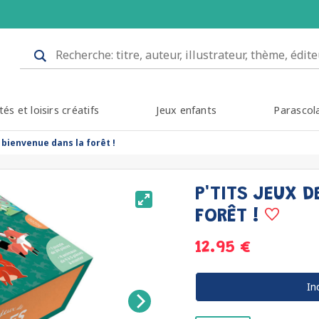
tés et loisirs créatifs
Jeux enfants
Parascol
- bienvenue dans la forêt !
P'TITS JEUX D
FORÊT !
12.95 €
In