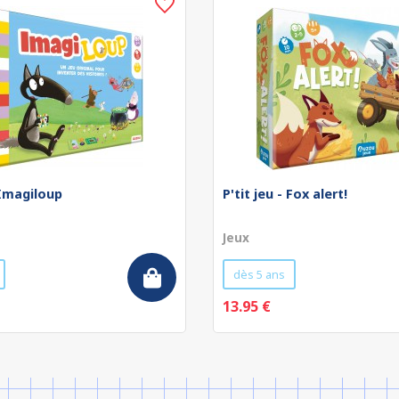
- Imagiloup
P'tit jeu - Fox alert!
Jeux
dès 5 ans
13.95 €