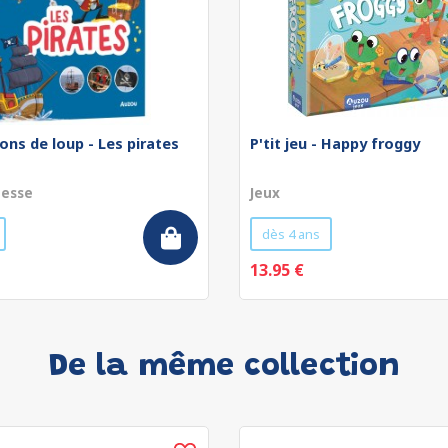
ons de loup - Les pirates
P'tit jeu - Happy froggy
nesse
Jeux
dès 4 ans
13.95 €
De la même collection