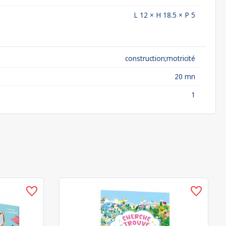
L 12 × H 18.5 × P 5
construction;motricité
20 mn
1