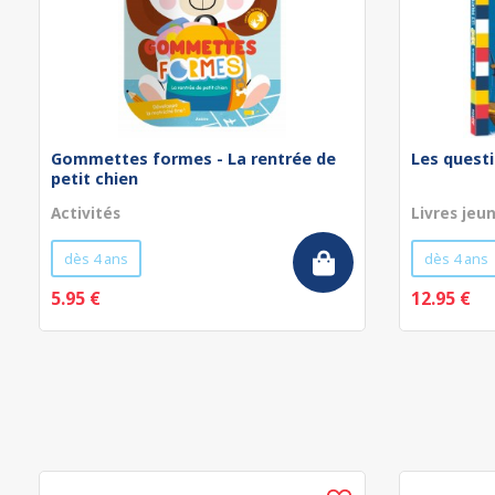
Gommettes formes - La rentrée de
Les questi
petit chien
Activités
Livres jeu
dès 4 ans
dès 4 ans
5.95 €
12.95 €