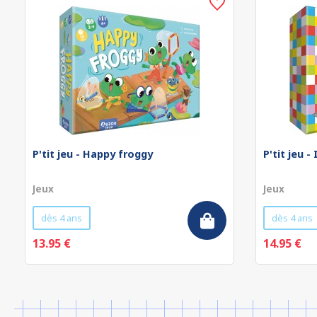
P'tit jeu - Happy froggy
P'tit jeu 
Jeux
Jeux
dès 4 ans
dès 4 ans
13.95 €
14.95 €