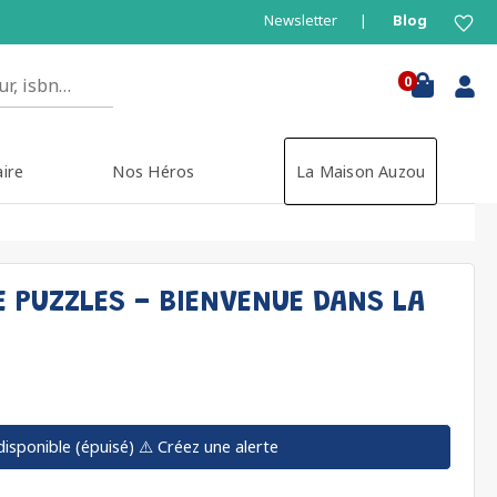
Newsletter
Blog
0
aire
Nos Héros
La Maison Auzou
E PUZZLES - BIENVENUE DANS LA
disponible (épuisé)
⚠️ Créez une alerte