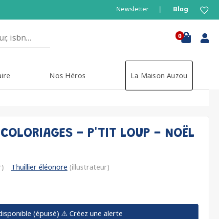
Newsletter
Blog
0
aire
Nos Héros
La Maison Auzou
COLORIAGES - P'TIT LOUP - NOËL
r)
Thuillier éléonore
(illustrateur)
disponible (épuisé)
⚠️ Créez une alerte