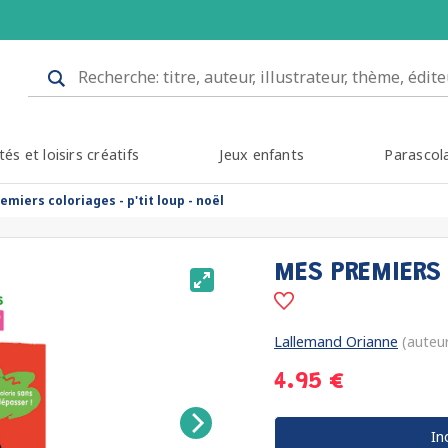
tés et loisirs créatifs
Jeux enfants
Parascol
miers coloriages - p'tit loup - noël
MES PREMIERS 
Lallemand Orianne
(auteu
4.95 €
In