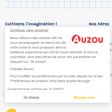
Cultivons l'imagination !
Nos héros
Continuer sans accepter
Loup
P'tit Loup
Nous utilisons des cookies afin de
vous accompagner au mieux lors de
Les Héros du
votre visite et vous proposer ainsi la
Les Influenc
meilleure expérience qui soit en toute sécurité. Si vous le
Migali
souhaitez, vous êtes libres de revoir ces paramètres en
cliquant sur "Je choisis"
Petite Taupe
Azuro
L'équipe Auzou
Ma Boîte à H
Pour modifier vos préférences par la suite, cliquez sur le lien
'Préférences de cookies' situé dans le pied de page.
Consentements certifiés par
CGU
Je choisis
OK pour moi
Axeptio consent
Plateforme de Gestion du Consentement : Personnalisez
Notre plateforme vous permet d'adapter et de gérer vos 