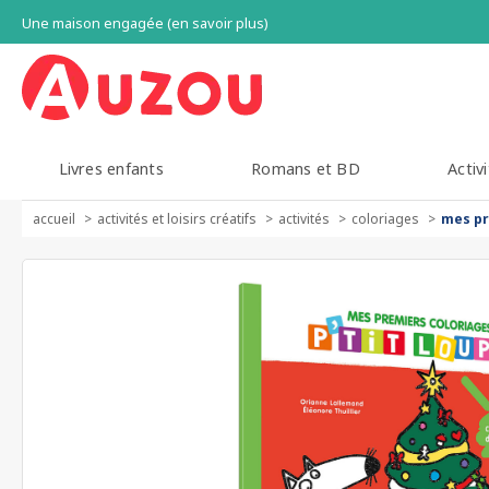
Une maison engagée (en savoir plus)
Livres enfants
Romans et BD
Activi
accueil
activités et loisirs créatifs
activités
coloriages
mes pre