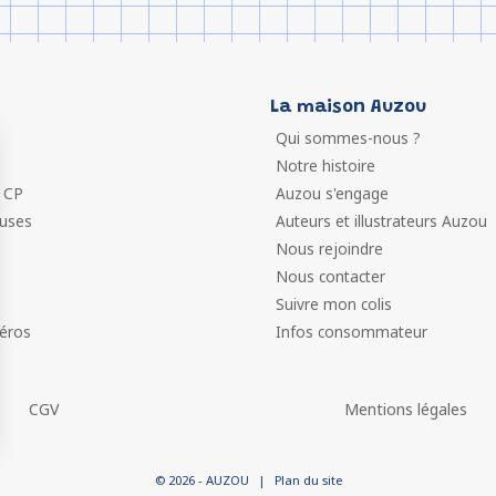
La maison Auzou
Qui sommes-nous ?
Notre histoire
 CP
Auzou s'engage
euses
Auteurs et illustrateurs Auzou
Nous rejoindre
Nous contacter
Suivre mon colis
éros
Infos consommateur
CGV
Mentions légales
 vos Options
© 2026 - AUZOU
|
Plan du site
paramètres de confidentialité, en garantissant la conformit