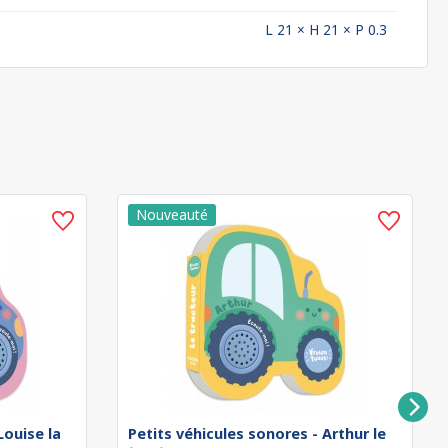
L 21 × H 21 × P 0.3
Louise la
Petits véhicules sonores - Arthur le