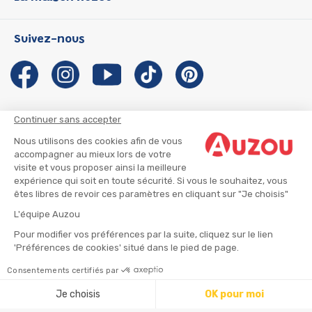
P'tit Loup
Les Héros du CP
Qui sommes-nous ?
Suivez-nous
Les Influenceuses
Notre histoire
Migali
Auzou s'engage
Petite Taupe
Auteurs et illustrateurs Auzou
Azuro
Nous rejoindre
Continuer sans accepter
Ma Boîte à Héros
Nous contacter
Nous utilisons des cookies afin de vous
CGU
Suivre mon colis
accompagner au mieux lors de votre
visite et vous proposer ainsi la meilleure
Infos consommateur
CGV
expérience qui soit en toute sécurité. Si vous le souhaitez, vous
Mentions légales
êtes libres de revoir ces paramètres en cliquant sur "Je choisis"
Nous rejoindre
L'équipe Auzou
Pour modifier vos préférences par la suite, cliquez sur le lien
'Préférences de cookies' situé dans le pied de page.
© 2026 - AUZOU
|
Plan du site
Consentements certifiés par
Ajouter au panier
Je choisis
OK pour moi