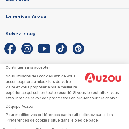
Loup
La maison Auzou
P'tit Loup
Les Héros du CP
Qui sommes-nous ?
Suivez-nous
Les Influenceuses
Notre histoire
Migali
Auzou s'engage
Petite Taupe
Auteurs et illustrateurs Auzou
Azuro
Nous rejoindre
Continuer sans accepter
Ma Boîte à Héros
Nous contacter
Nous utilisons des cookies afin de vous
CGU
Suivre mon colis
accompagner au mieux lors de votre
visite et vous proposer ainsi la meilleure
Infos consommateur
CGV
expérience qui soit en toute sécurité. Si vous le souhaitez, vous
Mentions légales
êtes libres de revoir ces paramètres en cliquant sur "Je choisis"
Nous rejoindre
L'équipe Auzou
Pour modifier vos préférences par la suite, cliquez sur le lien
'Préférences de cookies' situé dans le pied de page.