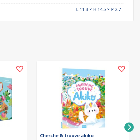
L 11.3 × H 14.5 × P 2.7
Cherche & trouve akiko