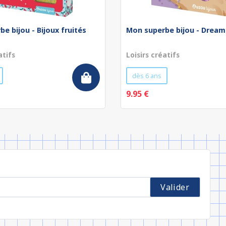
e bijou - Bijoux fruités
Mon superbe bijou - Dream
atifs
Loisirs créatifs
dès 6 ans
9.95 €