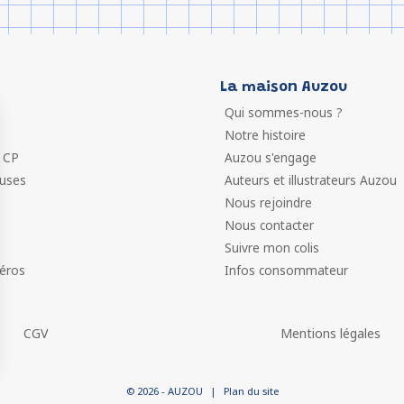
La maison Auzou
Qui sommes-nous ?
Notre histoire
 CP
Auzou s'engage
euses
Auteurs et illustrateurs Auzou
Nous rejoindre
Nous contacter
Suivre mon colis
éros
Infos consommateur
CGV
Mentions légales
 vos Options
© 2026 - AUZOU
|
Plan du site
paramètres de confidentialité, en garantissant la conformit