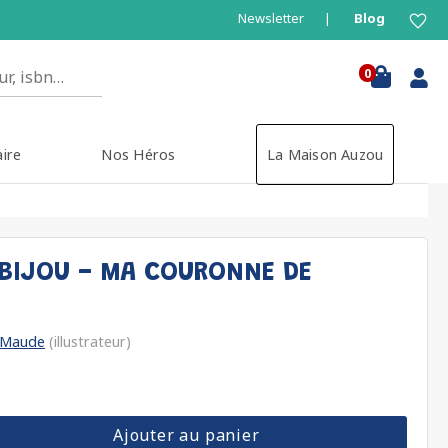
Newsletter
Blog
0
aire
Nos Héros
La Maison Auzou
BIJOU - MA COURONNE DE
 Maude
(illustrateur)
Ajouter au panier