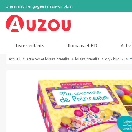
Une maison engagée (en savoir plus)
Livres enfants
Romans et BD
Activi
accueil
activités et loisirs créatifs
loisirs créatifs
diy - bijoux
m