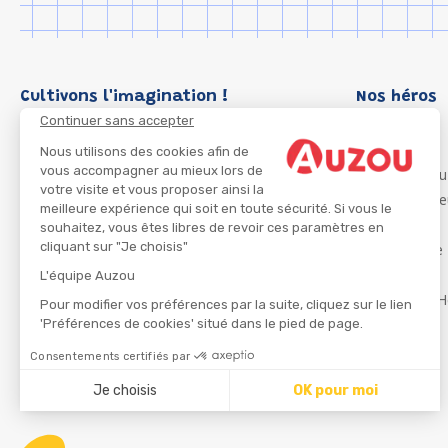
Cultivons l'imagination !
Nos héros
Continuer sans accepter
Loup
P'tit Loup
Nous utilisons des cookies afin de
vous accompagner au mieux lors de
Les Héros du
votre visite et vous proposer ainsi la
Les Influenc
meilleure expérience qui soit en toute sécurité. Si vous le
Migali
souhaitez, vous êtes libres de revoir ces paramètres en
cliquant sur "Je choisis"
Petite Taupe
Azuro
L'équipe Auzou
Ma Boîte à H
Pour modifier vos préférences par la suite, cliquez sur le lien
'Préférences de cookies' situé dans le pied de page.
Consentements certifiés par
CGU
Je choisis
OK pour moi
Axeptio consent
Plateforme de Gestion du Consentement : Personnalisez
Notre plateforme vous permet d'adapter et de gérer vos 