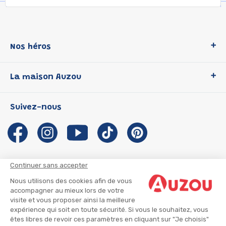
Nos héros
Loup
La maison Auzou
P'tit Loup
Les Héros du CP
Qui sommes-nous ?
Suivez-nous
Les Influenceuses
Notre histoire
Migali
Auzou s'engage
Petite Taupe
Auteurs et illustrateurs Auzou
Azuro
Nous rejoindre
Continuer sans accepter
Ma Boîte à Héros
Nous contacter
Nous utilisons des cookies afin de vous
CGU
Suivre mon colis
accompagner au mieux lors de votre
visite et vous proposer ainsi la meilleure
Infos consommateur
CGV
expérience qui soit en toute sécurité. Si vous le souhaitez, vous
Mentions légales
êtes libres de revoir ces paramètres en cliquant sur "Je choisis"