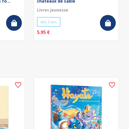
fo...
châteaux de sable
Livres jeunesse
dès 3 ans
5.95 €