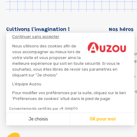
Cultivons l'imagination !
Nos héros
Continuer sans accepter
Loup
P'tit Loup
Nous utilisons des cookies afin de
vous accompagner au mieux lors de
Les Héros du
votre visite et vous proposer ainsi la
Les Influenc
meilleure expérience qui soit en toute sécurité. Si vous le
Migali
souhaitez, vous êtes libres de revoir ces paramètres en
cliquant sur "Je choisis"
Petite Taupe
Azuro
L'équipe Auzou
Ma Boîte à H
Pour modifier vos préférences par la suite, cliquez sur le lien
'Préférences de cookies' situé dans le pied de page.
Consentements certifiés par
CGU
Je choisis
OK pour moi
Axeptio consent
Plateforme de Gestion du Consentement : Personnalisez
Notre plateforme vous permet d'adapter et de gérer vos 