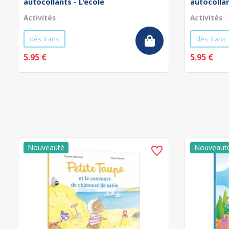
autocollants - L'école
autocollan
Activités
Activités
dès 3 ans
dès 3 ans
5.95 €
5.95 €