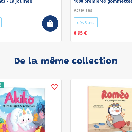
ts - La journée
1000 premières gommettes 
Activités
dès 3 ans
8.95 €
De la même collection