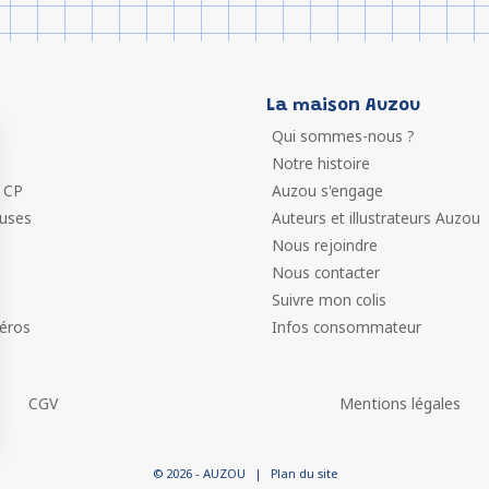
La maison Auzou
Qui sommes-nous ?
Notre histoire
 CP
Auzou s'engage
euses
Auteurs et illustrateurs Auzou
Nous rejoindre
Nous contacter
Suivre mon colis
éros
Infos consommateur
CGV
Mentions légales
 vos Options
© 2026 - AUZOU
|
Plan du site
paramètres de confidentialité, en garantissant la conformit