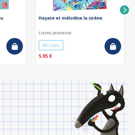
au
Hayate et mélodine la sirène
Livres jeunesse
dès 3 ans
5.95 €