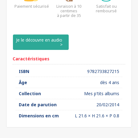
Paiement sécurisé
Livraison à 10
Satisfait ou
centimes
remboursé
à partir de 35
euros*
Je le découvre en audio
Caractéristiques
ISBN
9782733827215
Âge
dès 4 ans
Collection
Mes p'tits albums
Date de parution
20/02/2014
Dimensions en cm
L 21.6 × H 21.6 × P 0.8