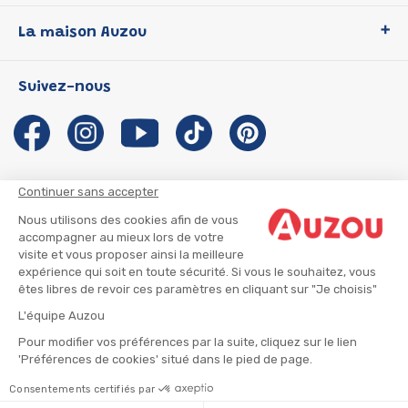
Loup
La maison Auzou
P'tit Loup
Les Héros du CP
Qui sommes-nous ?
Suivez-nous
Les Influenceuses
Notre histoire
Migali
Auzou s'engage
Petite Taupe
Auteurs et illustrateurs Auzou
Azuro
Nous rejoindre
Continuer sans accepter
Ma Boîte à Héros
Nous contacter
Nous utilisons des cookies afin de vous
CGU
Suivre mon colis
accompagner au mieux lors de votre
visite et vous proposer ainsi la meilleure
Infos consommateur
CGV
expérience qui soit en toute sécurité. Si vous le souhaitez, vous
Mentions légales
êtes libres de revoir ces paramètres en cliquant sur "Je choisis"
Nous rejoindre
L'équipe Auzou
Pour modifier vos préférences par la suite, cliquez sur le lien
'Préférences de cookies' situé dans le pied de page.
© 2026 - AUZOU
|
Plan du site
Consentements certifiés par