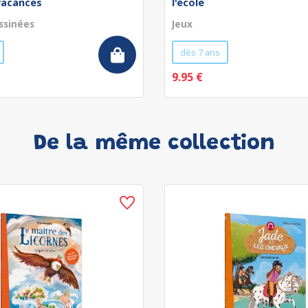
vacances
l'école
ssinées
Jeux
dès 7 ans
9.95 €
De la même collection