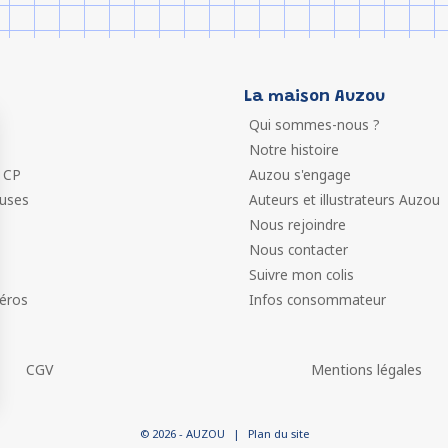
La maison Auzou
Qui sommes-nous ?
Notre histoire
 CP
Auzou s'engage
euses
Auteurs et illustrateurs Auzou
Nous rejoindre
Nous contacter
Suivre mon colis
éros
Infos consommateur
CGV
Mentions légales
 vos Options
© 2026 - AUZOU
|
Plan du site
paramètres de confidentialité, en garantissant la conformit