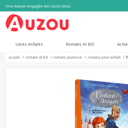
Une maison engagée (en savoir plus)
Livres enfants
Romans et BD
Activi
accueil
romans et bd
romans jeunesse
romans pour enfant
l