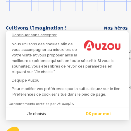
Cultivons l'imagination !
Nos héros
Continuer sans accepter
Loup
P'tit Loup
Nous utilisons des cookies afin de
vous accompagner au mieux lors de
Les Héros du
votre visite et vous proposer ainsi la
Les Influenc
meilleure expérience qui soit en toute sécurité. Si vous le
Migali
souhaitez, vous êtes libres de revoir ces paramètres en
cliquant sur "Je choisis"
Petite Taupe
Azuro
L'équipe Auzou
Ma Boîte à H
Pour modifier vos préférences par la suite, cliquez sur le lien
'Préférences de cookies' situé dans le pied de page.
Consentements certifiés par
CGU
Je choisis
OK pour moi
Axeptio consent
Plateforme de Gestion du Consentement : Personnalisez
Notre plateforme vous permet d'adapter et de gérer vos 