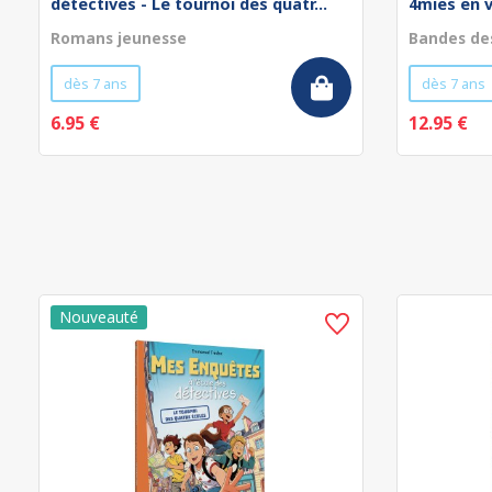
détectives - Le tournoi des quatr...
4mies en 
Romans jeunesse
Bandes de
dès 7 ans
dès 7 ans
6.95 €
12.95 €