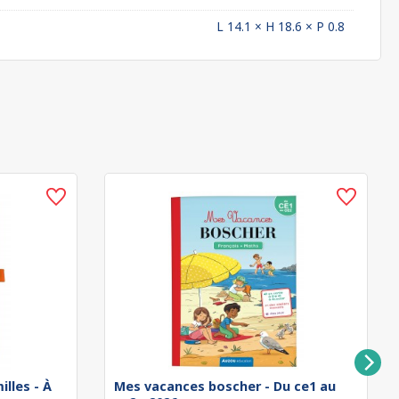
L 14.1 × H 18.6 × P 0.8
illes - À
Mes vacances boscher - Du ce1 au