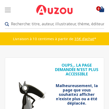
0
Livraison à 10 centimes à partir de
35€ d'achat
*
OUPS... LA PAGE
DEMANDÉE N'EST PLUS
ACCESSIBLE
Malheureusement, la
page que vous
souhaitez afficher
n'existe plus ou a été
déplacée.