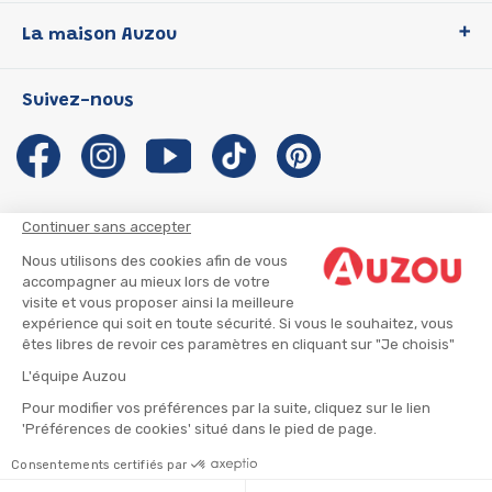
Loup
La maison Auzou
P'tit Loup
Les Héros du CP
Qui sommes-nous ?
Suivez-nous
Les Influenceuses
Notre histoire
Migali
Auzou s'engage
Petite Taupe
Auteurs et illustrateurs Auzou
Azuro
Nous rejoindre
Continuer sans accepter
Ma Boîte à Héros
Nous contacter
Nous utilisons des cookies afin de vous
CGU
Suivre mon colis
accompagner au mieux lors de votre
visite et vous proposer ainsi la meilleure
Infos consommateur
CGV
expérience qui soit en toute sécurité. Si vous le souhaitez, vous
Mentions légales
êtes libres de revoir ces paramètres en cliquant sur "Je choisis"
Nous rejoindre
L'équipe Auzou
Pour modifier vos préférences par la suite, cliquez sur le lien
'Préférences de cookies' situé dans le pied de page.
© 2026 - AUZOU
|
Plan du site
Consentements certifiés par