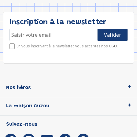
Inscription à la newsletter
En vous inscrivant à la newsletter, vous acceptez nos
CGU
.
Nos héros
Loup
La maison Auzou
P'tit Loup
Les Héros du CP
Qui sommes-nous ?
Suivez-nous
Les Influenceuses
Notre histoire
Migali
Auzou s'engage